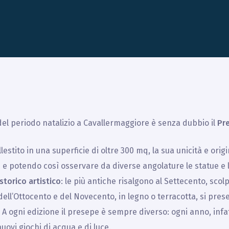
del periodo natalizio a Cavallermaggiore è senza dubbio il
Pr
lestito in una superficie di oltre 300 mq, la sua unicità e orig
e potendo così osservare da diverse angolature le statue e le
storico artistico
: le più antiche risalgono al Settecento, sco
, dell’Ottocento e del Novecento, in legno o terracotta, si p
. A ogni edizione il presepe è sempre diverso: ogni anno, infat
nuovi giochi di acqua e di luce.