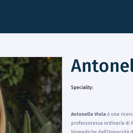
Antonel
Speciality
Antonella Viola
è una ricerc
professoressa ordinaria di P
biomediche dell’Università di