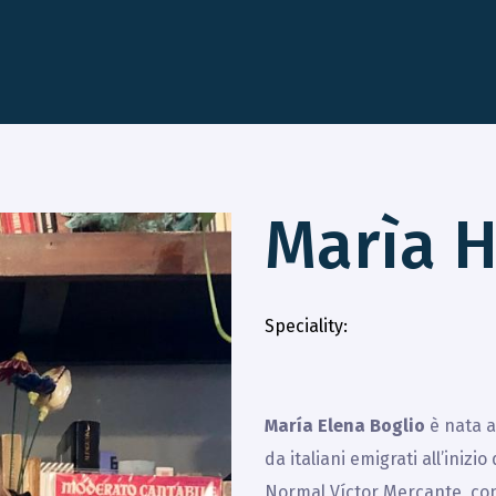
Marìa H
Speciality
María Elena Boglio
è nata a
da italiani emigrati all’inizi
Normal Víctor Mercante, con